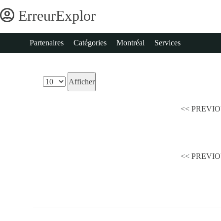
Explor
Erreur
Partenaires
Catégories
Montréal
Services
Erreur
Panier
<< PREVIOU
Login
Login
Entreprise
<< PREVIOU
Partenaires
Catégories