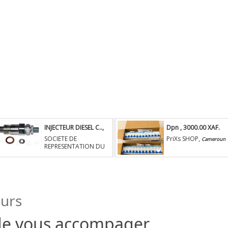
INJECTEUR DIESEL C..
,
Dpn
, 3000.00 XAF.
25400.00 XAF.
Secteur: Electricite
SOCIETE DE
PriXs SHOP,
Cameroun
Secteur: Groupe
REPRESENTATION DU
Electrogène
C,
Cameroun
eurs
e vous accompager