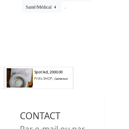
Santé/Médical
,
4
Spot led
, 2000.00
La visseuse
XAF. Secteur:
automat..
, 260
PriXs SHOP,
PriXs SHOP,
Cameroun
Cam
Electricite
XAF. Secteur:
Electricite
CONTACT
Par e-mail ou par