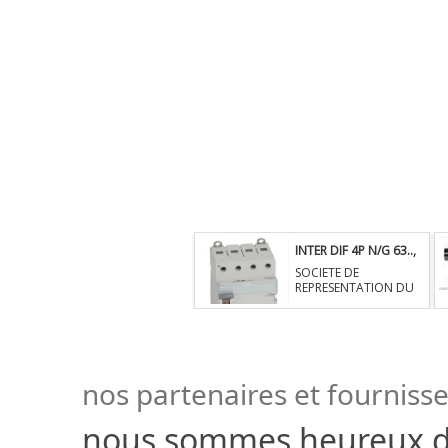
INTER DIF 4P N/G 63..
,
958545.00 XAF.
SOCIETE DE
Secteur: Electricite
REPRESENTATION DU
C,
Cameroun
nos partenaires et fourniss
nous sommes heureux d