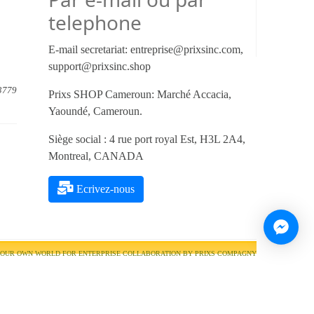
telephone
E-mail secretariat:
entreprise@prixsinc.com,
support@prixsinc.shop
3779
Prixs SHOP Cameroun: Marché Accacia,
Yaoundé, Cameroun.
Siège social : 4 rue port royal Est, H3L 2A4,
Montreal, CANADA
Ecrivez-nous
OUR OWN WORLD FOR ENTERPRISE COLLABORATION
BY PRIXS COMPAGNY