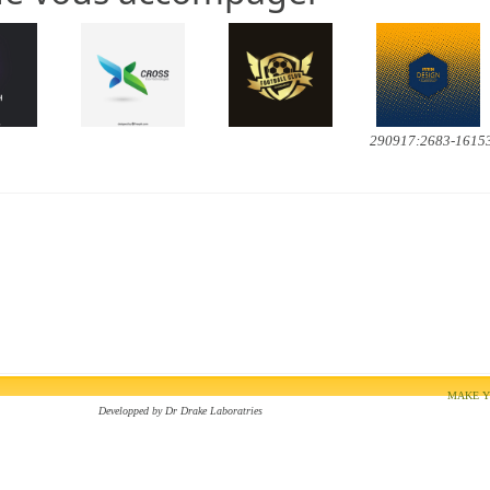
290917:2683-1615
MAKE Y
Developped by
Dr Drake Laboratries