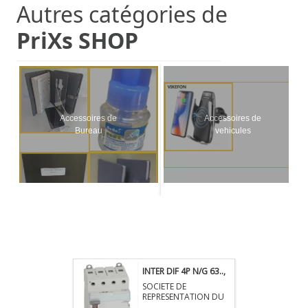
Autres catégories de
PriXs SHOP
Accessoires de
Accessoires de
Bureau
vehicules
INTER DIF 4P N/G 63..
,
958545.00 XAF.
SOCIETE DE
Secteur: Electricite
REPRESENTATION DU
C,
Cameroun