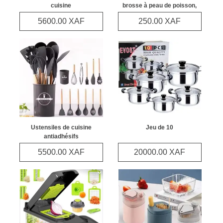
cuisine
brosse à peau de poisson,
grattage rapide, enlever le
Catégories
5600.00 XAF
250.00 XAF
couteau à poisson,
Posts
Ustensiles de cuisine
Jeu de 10
antiadhésifs
5500.00 XAF
20000.00 XAF