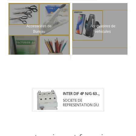
Accessoires de
Accessoires de
Bureau
vehicules
INTER DIF 4P N/G 63..
,
958545.00 XAF.
SOCIETE DE
Secteur: Electricite
REPRESENTATION DU
C,
Cameroun