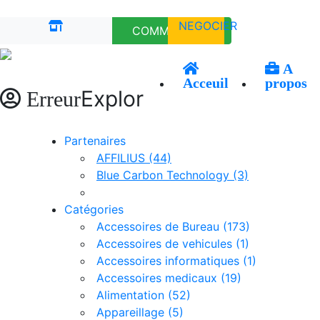
NEGOCIER
COMMANDER
A
Acceuil
propos
Explor
Erreur
Erreur
Panier
Partenaires
AFFILIUS (44)
Login
Blue Carbon Technology (3)
Login
Catégories
Entreprise
Accessoires de Bureau (173)
Accessoires de vehicules (1)
Partenaires
Accessoires informatiques (1)
Accessoires medicaux (19)
Catégories
Alimentation (52)
Appareillage (5)